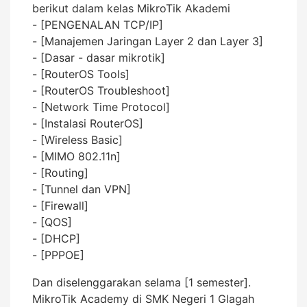
berikut dalam kelas MikroTik Akademi
- [PENGENALAN TCP/IP]
- [Manajemen Jaringan Layer 2 dan Layer 3]
- [Dasar - dasar mikrotik]
- [RouterOS Tools]
- [RouterOS Troubleshoot]
- [Network Time Protocol]
- [Instalasi RouterOS]
- [Wireless Basic]
- [MIMO 802.11n]
- [Routing]
- [Tunnel dan VPN]
- [Firewall]
- [QOS]
- [DHCP]
- [PPPOE]
Dan diselenggarakan selama [1 semester].
MikroTik Academy di SMK Negeri 1 Glagah