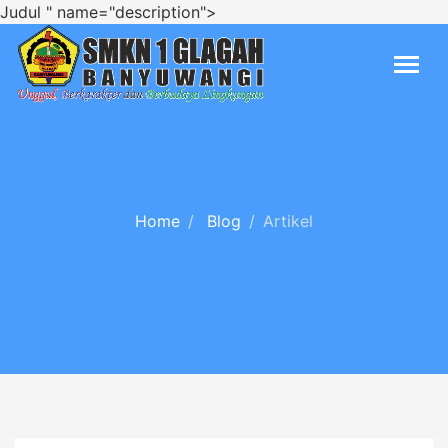
Judul " name="description">
Home
Blog
Artikel