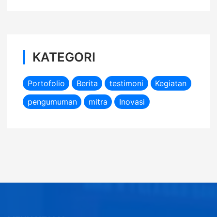
KATEGORI
Portofolio
Berita
testimoni
Kegiatan
pengumuman
mitra
Inovasi